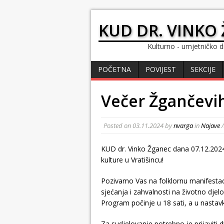
KUD DR. VINKO 
Kulturno - umjetničko d
POČETNA
POVIJEST
SEKCIJE
Večer Žgančevih
Posted on
03.11.2024
by
nvarga
in
Najave
/
KUD dr. Vinko Žganec dana 07.12.2024
kulture u Vratišincu!
Pozivamo Vas na folklornu manifestac
sjećanja i zahvalnosti na životno djel
Program počinje u 18 sati, a u nastavk
Za sudjelovanje potrebno je prijaviti 