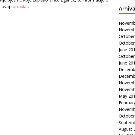
e ovaj
formular
.
Arhiv
Novemb
Novemb
October
October
June 20
October
June 20
Decemb
Decemb
Novemb
Novemb
May 20
Februar
Novemb
October
Septemb
August 