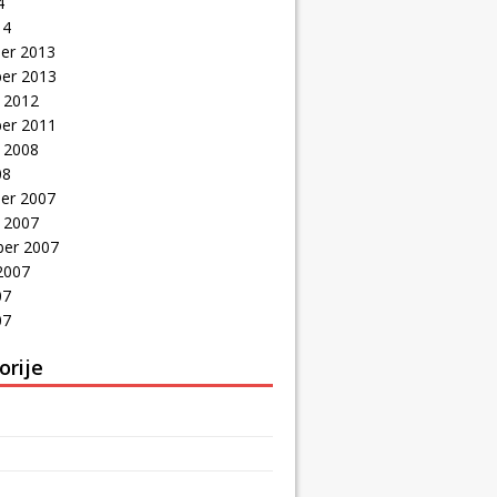
4
14
er 2013
er 2013
 2012
er 2011
 2008
08
er 2007
 2007
er 2007
2007
07
07
orije