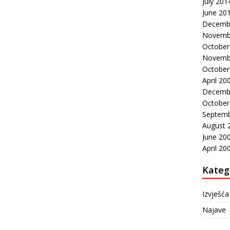
July 201
June 20
Decemb
Novemb
October
Novemb
October
April 20
Decemb
October
Septemb
August 
June 20
April 20
Kateg
Izvješća
Najave