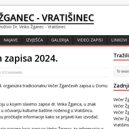
ŽGANEC - VRATIŠINEC
ruštvo Dr. Vinko Žganec - Vratišinec
NAJAVE
IZVJEŠĆA
GALERIJA
VIDEO ZAPISI
LINKOVI
 zapisa 2024.
Tražil
/ 0 Comments
Zadnji
. organizira tradicionalnu Večer Žgančevih zapisa u Domu
Večer Žg
iju u kojem slavimo zapise dr. Vinka Žganca, u znak
Večer Žg
o u očuvanju kulturne baštine rođenog u Vratišincu.
Večer Žg
u pročitajte informacije kako se prijaviti kao izvođač.
Večer Ž
Vratišin
dvije pjesme koje zapisao Vinko Žganec, te informacije o