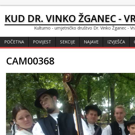
KUD DR. VINKO ŽGANEC - V
Kulturno - umjetničko društvo Dr. Vinko Žganec - Vr
POČETNA
POVIJEST
SEKCIJE
NAJAVE
IZVJEŠĆA
CAM00368