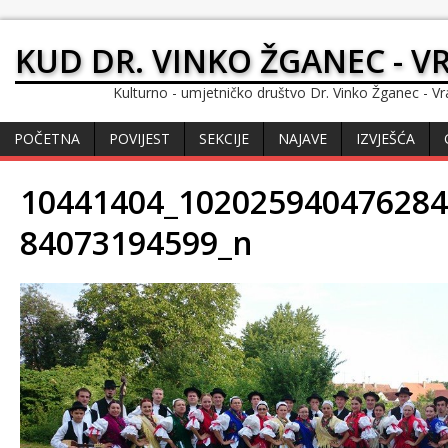
KUD DR. VINKO ŽGANEC - V
Kulturno - umjetničko društvo Dr. Vinko Žganec - Vr
POČETNA
POVIJEST
SEKCIJE
NAJAVE
IZVJEŠĆA
10441404_102025940476284
84073194599_n