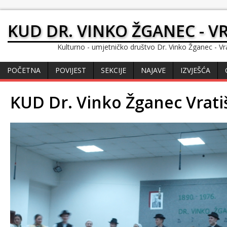
KUD DR. VINKO ŽGANEC - V
Kulturno - umjetničko društvo Dr. Vinko Žganec - Vr
POČETNA
POVIJEST
SEKCIJE
NAJAVE
IZVJEŠĆA
KUD Dr. Vinko Žganec Vrati